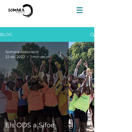
BLOG
Somara Associació
22 dic 2022
1 min de lectura
Els ODS a Sifoe