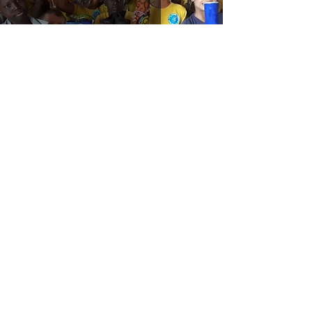
Fandema
Somara Associació
3 jun 2019
3 min de lectura