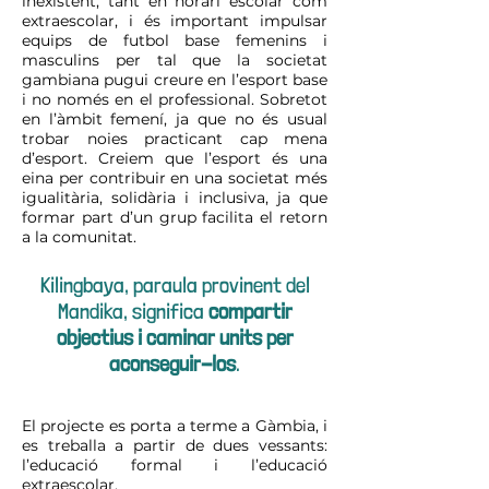
inexistent, tant en horari escolar com
extraescolar, i és important impulsar
equips de futbol base femenins i
masculins per tal que la societat
gambiana pugui creure en l’esport base
i no només en el professional. Sobretot
en l’àmbit femení, ja que no és usual
trobar noies practicant cap mena
d’esport. Creiem que l’esport és un
a
eina per contribuir en una societat més
igualitària, solidària i inclusiva, ja que
formar part d’un grup facilita el retorn
a la comunitat.
Kilingbaya, paraula provinent del
Mandika, significa
compartir
objectius i caminar units per
aconseguir-los
.
El projecte es porta a terme a Gàmbia, i
es treballa a partir de dues vessants:
l’educació formal i l’educació
extraescolar.