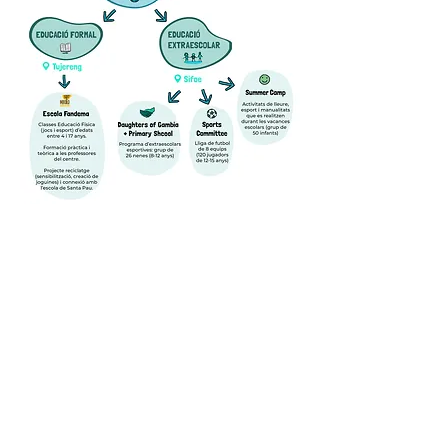
Objectius del projecte:
Fomentar la igualtat de gènere i apoderar la
dona de la comunitat.
Formar a joves i adults per fomentar valors
a través de l'esport i l'educació en el lleure.
Donar l'oportunitat a infants i adolescents
que es troben en situacions vulnerables a
participar en programes d'extraescolars.
Assolir una població més activa, solidària i
igualitària a través de la motivació i
inspiració esportiva.
Reduir conductes agressives i conflictes a
través del diàleg i els valors.