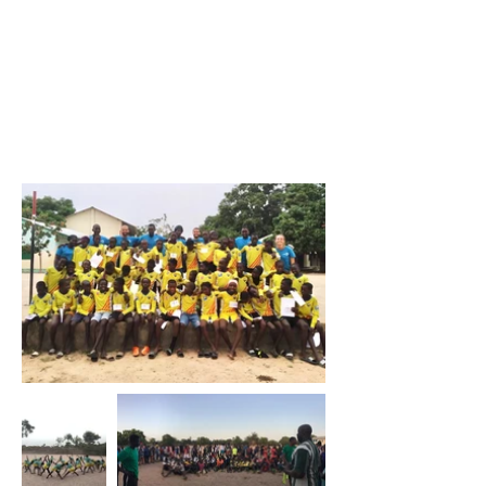
Promoure l'activitat esportiva i
l'aprenentatge d'habilitats socials com la
comunicació i l'empatia.
Millorar l'autoestima i autoconfiança dels
infants.
Assegurar l'escolarització formal dels infants
i adolescents que participen en les
extraescolars.
Aconseguir material esportiu i educatiu pels
infants que participen en les extraescolars.