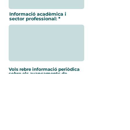
Informació acadèmica i
sector professional:
Vols rebre informació periòdica
sobre els avançaments de
Somara?
*
Sí
No
He llegit i estic d'acord amb
la
política de privacitat.
Enviar