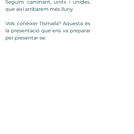
Seguim caminant, units i unides, 
que així arribarem més lluny.  
Vols conèixer l’Ismaïla? Aquesta és 
la presentació que ens va preparar 
per presentar-se:
https://youtu.be/FWqDT4mo_vM