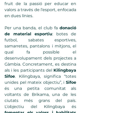
fruit de la passió per educar en 
valors a través de l’esport, enfocada 
en dues línies. 
Per una banda, el club fa 
donació 
de material esportiu
: botes de 
futbol, sabates esportives, 
samarretes, pantalons i mitjons, el 
qual fa possible el 
desenvolupament dels projectes a 
Gàmbia. Concretament, es destina 
als i les participants del 
Kilingbaya 
Sifoe
. Kilingbaya, significa “totes 
unides pel mateix objectiu”, i 
Sifoe
és una petita comunitat als 
voltants de Brikama, una de les 
ciutats més grans del país. 
L’objectiu del Kilingbaya és 
fomentar els valors i habilitats 